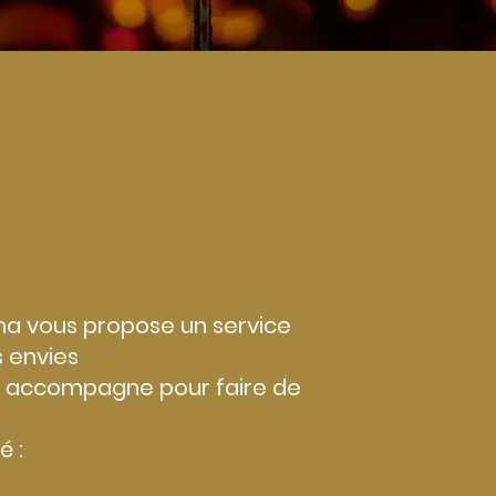
na vous propose un service
s envies
ous accompagne pour faire de
é :