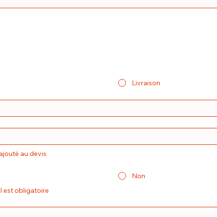
Livraison
 ajouté au devis
Non
En cas de privatisation, le service sur place par le personnel est obligatoire 