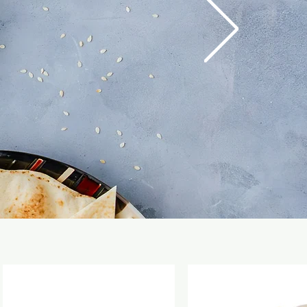
Rozana
Restaurant libanais 
syrien 100% fait mai