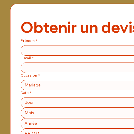
Obtenir un dev
Prénom
*
E-mail
*
Occasion
*
Mariage
Date
*
Mois
: