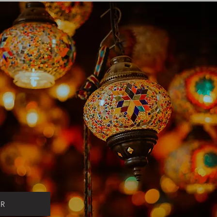
AISON
RTE
5·⁹⁰€
R