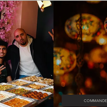
LIVR
OFFE
Dès 3
Amiens et alentours
COMMANDE