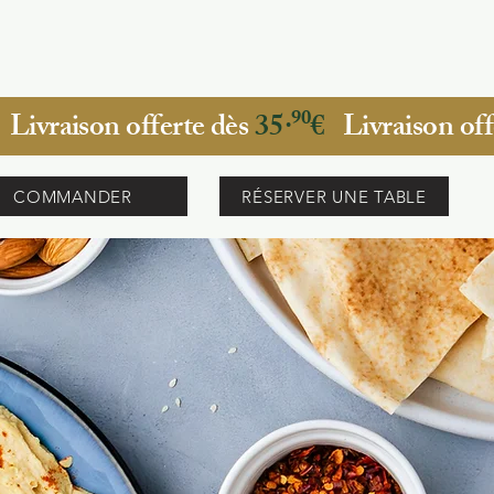
TEUR
COMMANDER
RÉSERVER UNE TABLE
Livraison offerte dès
35·⁹⁰€
Livraison off
COMMANDER
RÉSERVER UNE TABLE