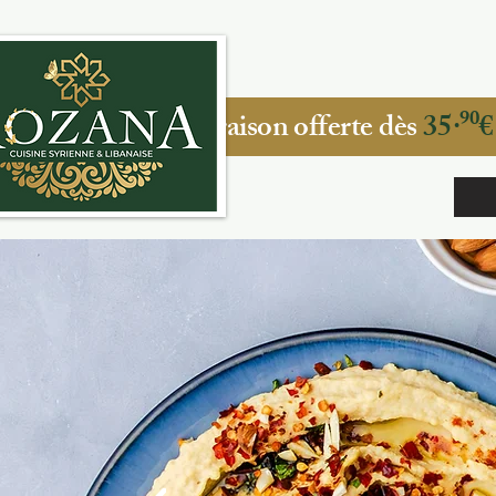
ACCUEIL
TRAI
erte dès
35·⁹⁰
€
Livraison offerte dès
35·⁹⁰€